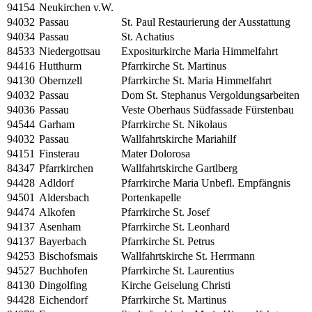
94154
Neukirchen v.W.
94032
Passau
St. Paul Restaurierung der Ausstattung
94034
Passau
St. Achatius
84533
Niedergottsau
Expositurkirche Maria Himmelfahrt
94416
Hutthurm
Pfarrkirche St. Martinus
94130
Obernzell
Pfarrkirche St. Maria Himmelfahrt
94032
Passau
Dom St. Stephanus Vergoldungsarbeiten
94036
Passau
Veste Oberhaus Südfassade Fürstenbau
94544
Garham
Pfarrkirche St. Nikolaus
94032
Passau
Wallfahrtskirche Mariahilf
94151
Finsterau
Mater Dolorosa
84347
Pfarrkirchen
Wallfahrtskirche Gartlberg
94428
Adldorf
Pfarrkirche Maria Unbefl. Empfängnis
94501
Aldersbach
Portenkapelle
94474
Alkofen
Pfarrkirche St. Josef
94137
Asenham
Pfarrkirche St. Leonhard
94137
Bayerbach
Pfarrkirche St. Petrus
94253
Bischofsmais
Wallfahrtskirche St. Herrmann
94527
Buchhofen
Pfarrkirche St. Laurentius
84130
Dingolfing
Kirche Geiselung Christi
94428
Eichendorf
Pfarrkirche St. Martinus