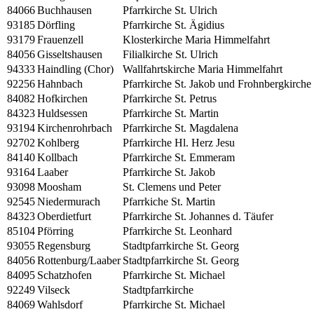
84066
Buchhausen
Pfarrkirche St. Ulrich
93185
Dörfling
Pfarrkirche St. Ägidius
93179
Frauenzell
Klosterkirche Maria Himmelfahrt
84056
Gisseltshausen
Filialkirche St. Ulrich
94333
Haindling (Chor)
Wallfahrtskirche Maria Himmelfahrt
92256
Hahnbach
Pfarrkirche St. Jakob und Frohnbergkirche
84082
Hofkirchen
Pfarrkirche St. Petrus
84323
Huldsessen
Pfarrkirche St. Martin
93194
Kirchenrohrbach
Pfarrkirche St. Magdalena
92702
Kohlberg
Pfarrkirche Hl. Herz Jesu
84140
Kollbach
Pfarrkirche St. Emmeram
93164
Laaber
Pfarrkirche St. Jakob
93098
Moosham
St. Clemens und Peter
92545
Niedermurach
Pfarrkiche St. Martin
84323
Oberdietfurt
Pfarrkirche St. Johannes d. Täufer
85104
Pförring
Pfarrkirche St. Leonhard
93055
Regensburg
Stadtpfarrkirche St. Georg
84056
Rottenburg/Laaber
Stadtpfarrkirche St. Georg
84095
Schatzhofen
Pfarrkirche St. Michael
92249
Vilseck
Stadtpfarrkirche
84069
Wahlsdorf
Pfarrkirche St. Michael