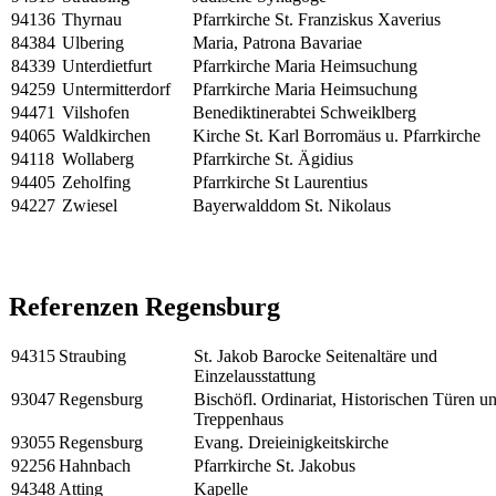
94136
Thyrnau
Pfarrkirche St. Franziskus Xaverius
84384
Ulbering
Maria, Patrona Bavariae
84339
Unterdietfurt
Pfarrkirche Maria Heimsuchung
94259
Untermitterdorf
Pfarrkirche Maria Heimsuchung
94471
Vilshofen
Benediktinerabtei Schweiklberg
94065
Waldkirchen
Kirche St. Karl Borromäus u. Pfarrkirche
94118
Wollaberg
Pfarrkirche St. Ägidius
94405
Zeholfing
Pfarrkirche St Laurentius
94227
Zwiesel
Bayerwalddom St. Nikolaus
Referenzen Regensburg
94315
Straubing
St. Jakob Barocke Seitenaltäre und
Einzelausstattung
93047
Regensburg
Bischöfl. Ordinariat, Historischen Türen u
Treppenhaus
93055
Regensburg
Evang. Dreieinigkeitskirche
92256
Hahnbach
Pfarrkirche St. Jakobus
94348
Atting
Kapelle