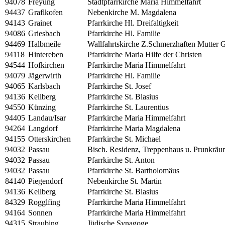
94078
Freyung
Stadtpfarrkirche Maria Himmelfahrt
94437
Graflkofen
Nebenkirche M. Magdalena
94143
Grainet
Pfarrkirche Hl. Dreifaltigkeit
94086
Griesbach
Pfarrkirche Hl. Familie
94469
Halbmeile
Wallfahrtskirche Z.Schmerzhaften Mutter G
94118
Hintereben
Pfarrkirche Maria Hilfe der Christen
94544
Hofkirchen
Pfarrkirche Maria Himmelfahrt
94079
Jägerwirth
Pfarrkirche Hl. Familie
94065
Karlsbach
Pfarrkirche St. Josef
94136
Kellberg
Pfarrkirche St. Blasius
94550
Künzing
Pfarrkirche St. Laurentius
94405
Landau/Isar
Pfarrkirche Maria Himmelfahrt
94264
Langdorf
Pfarrkirche Maria Magdalena
94155
Otterskirchen
Pfarrkirche St. Michael
94032
Passau
Bisch. Residenz, Treppenhaus u. Prunkrä
94032
Passau
Pfarrkirche St. Anton
94032
Passau
Pfarrkirche St. Bartholomäus
84140
Piegendorf
Nebenkirche St. Martin
94136
Kellberg
Pfarrkirche St. Blasius
84329
Rogglfing
Pfarrkirche Maria Himmelfahrt
94164
Sonnen
Pfarrkirche Maria Himmelfahrt
94315
Straubing
Jüdische Synagoge