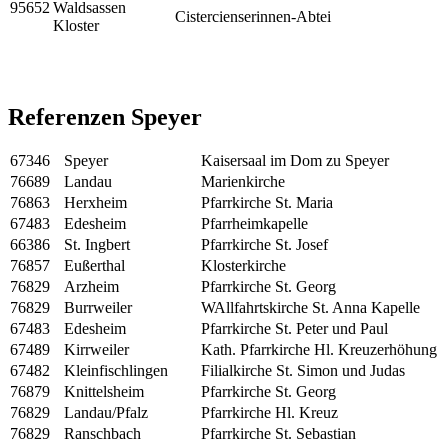
95652
Waldsassen
Cistercienserinnen-Abtei
Kloster
Referenzen Speyer
67346
Speyer
Kaisersaal im Dom zu Speyer
76689
Landau
Marienkirche
76863
Herxheim
Pfarrkirche St. Maria
67483
Edesheim
Pfarrheimkapelle
66386
St. Ingbert
Pfarrkirche St. Josef
76857
Eußerthal
Klosterkirche
76829
Arzheim
Pfarrkirche St. Georg
76829
Burrweiler
WAllfahrtskirche St. Anna Kapelle
67483
Edesheim
Pfarrkirche St. Peter und Paul
67489
Kirrweiler
Kath. Pfarrkirche Hl. Kreuzerhöhung
67482
Kleinfischlingen
Filialkirche St. Simon und Judas
76879
Knittelsheim
Pfarrkirche St. Georg
76829
Landau/Pfalz
Pfarrkirche Hl. Kreuz
76829
Ranschbach
Pfarrkirche St. Sebastian