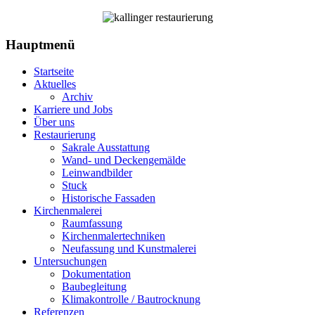
Hauptmenü
Startseite
Aktuelles
Archiv
Karriere und Jobs
Über uns
Restaurierung
Sakrale Ausstattung
Wand- und Deckengemälde
Leinwandbilder
Stuck
Historische Fassaden
Kirchenmalerei
Raumfassung
Kirchenmalertechniken
Neufassung und Kunstmalerei
Untersuchungen
Dokumentation
Baubegleitung
Klimakontrolle / Bautrocknung
Referenzen