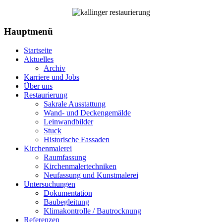
Hauptmenü
Startseite
Aktuelles
Archiv
Karriere und Jobs
Über uns
Restaurierung
Sakrale Ausstattung
Wand- und Deckengemälde
Leinwandbilder
Stuck
Historische Fassaden
Kirchenmalerei
Raumfassung
Kirchenmalertechniken
Neufassung und Kunstmalerei
Untersuchungen
Dokumentation
Baubegleitung
Klimakontrolle / Bautrocknung
Referenzen